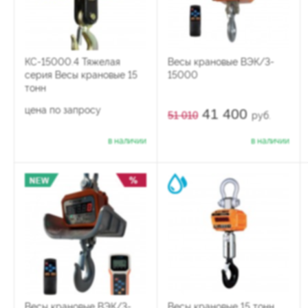
КС-15000.4 Тяжелая
Весы крановые ВЭК/3-
серия Весы крановые 15
15000
тонн
цена по запросу
41 400
51 010
руб.
в наличии
в наличии
Весы крановые ВЭК/3-
Весы крановые 15 тонн