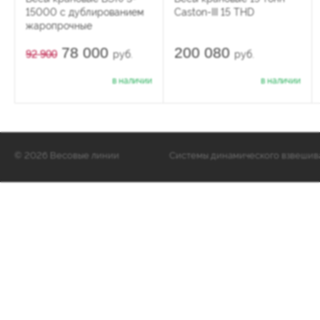
15000 с дублированием
Caston-III 15 THD
жаропрочные
78 000
200 080
92 900
руб.
руб.
в наличии
в наличии
©
2026 Весовые линии
Cистемы динамического взвешиван