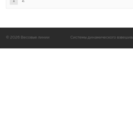
1
2
©
2026 Весовые линии
Cистемы динамического взвешиван