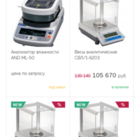
Анализатор влажности
Весы аналитические
AND ML-50
СВЛ/1-6203
цена по запросу
105 670
130 140
руб.
под заказ
в наличии