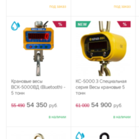
под заказ
под заказ
Крановые весы
КС-5000.3 Специальная
ВСК-5000ВД (Bluetooth) -
серия Весы крановые 5
5 тонн
тонн
54 350
54 900
55 490
61 000
руб.
руб.
в наличии
в наличии