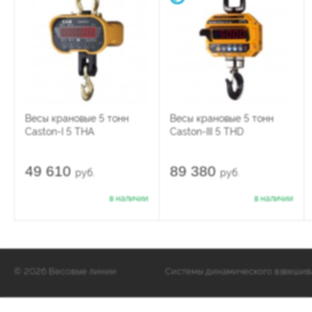
Весы крановые 5 тонн
Весы крановые 5 тонн
Caston-I 5 THA
Caston-III 5 THD
49 610
89 380
руб.
руб.
в наличии
в наличии
©
2026 Весовые линии
Cистемы динамического взвешиван