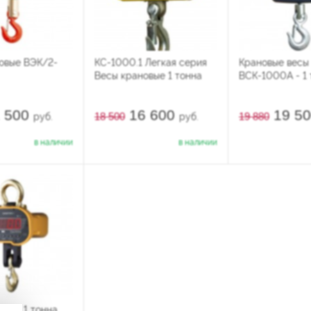
овые ВЭК/2-
КС-1000.1 Легкая серия
Крановые весы
Весы крановые 1 тонна
ВСК-1000А - 1 
 500
16 600
19 5
18 500
19 880
руб.
руб.
в наличии
в наличии
овые 1 тонна