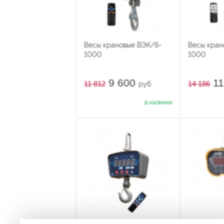
Весы крановые ВЭК/6-
Весы кран
1000
1000
9 600
11
11 812
14 186
руб.
в наличии
Крановые весы Весовщик
Весы кран