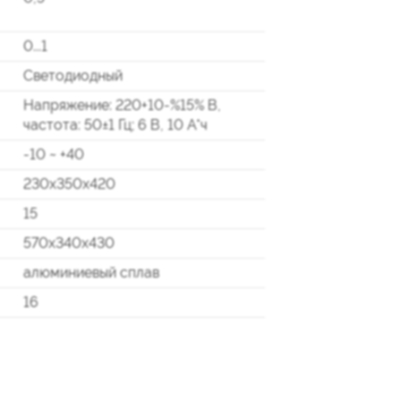
0...1
Светодиодный
Напряжение: 220+10-%15% В,
частота: 50±1 Гц; 6 В, 10 А*ч
-10 ~ +40
230х350х420
15
570х340х430
алюминиевый сплав
16