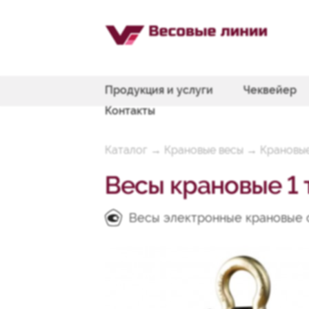
Продукция и услуги
Чеквейер
Контакты
Каталог
→
Крановые весы
→
Крановы
Весы крановые 1 
Весы электронные крановые 