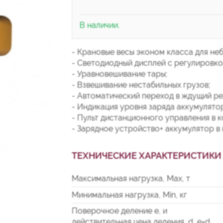
В наличии.
- Крановые весы эконом класса для не
- Светодиодный дисплей с регулировко
- Уравновешивание тары;
- Взвешивание нестабильных грузов;
- Автоматический переход в ждущий р
- Индикация уровня заряда аккумулято
- Пульт дистанционного управления в к
- Зарядное устройство+ аккумулятор в 
ТЕХНИЧЕСКИЕ ХАРАКТЕРИСТИКИ
Максимальная нагрузка, Мах, т
Минимальная нагрузка, Min, кг
Поверочное деление е, и
действительная цена деления, d, e=d,