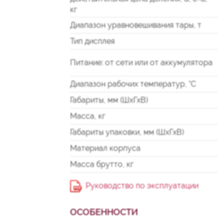
кг
Диапазон уравновешивания тары, т
Тип дисплея
Питание: от сети или от аккумулятора
Диапазон рабочих температур, °С
Габариты, мм (ШхГхВ)
Масса, кг
Габариты упаковки, мм (ШхГхВ)
Материал корпуса
Масса брутто, кг
Руководство по эксплуатации
ОСОБЕННОСТИ