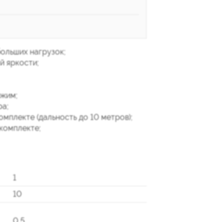
больших нагрузок;
й яркости;
ежим;
ра;
омплекте (дальность до 10 метров);
комплекте;
1
10
0,5