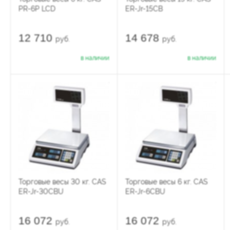
PR-6P LCD
ER-Jr-15CB
12 710
14 678
руб.
руб.
в наличии
в наличии
Торговые весы 30 кг. CAS
Торговые весы 6 кг. CAS
ER-Jr-30CBU
ER-Jr-6CBU
16 072
16 072
руб.
руб.