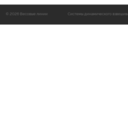
©
2026 Весовые линии
Cистемы динамического взвешиван