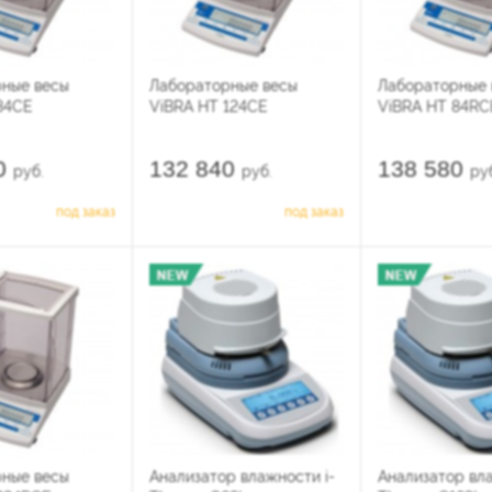
ные весы
Лабораторные весы
Лабораторные 
84CE
ViBRA HT 124CE
ViBRA HT 84RC
0
132 840
138 580
руб.
руб.
ру
под заказ
под заказ
ные весы
Анализатор влажности i-
Анализатор вла