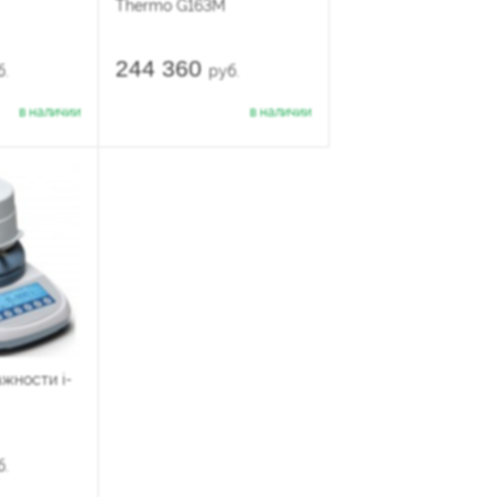
Thermo G163M
244 360
б.
руб.
в наличии
в наличии
жности i-
б.