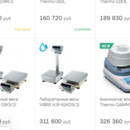
224RCE
Thermo G62L
Thermo G163L
0
160 720
189 830
руб.
руб.
ру
под заказ
в наличии
ные весы
Лабораторные весы
Анализатор вла
R-33KSCE
ViBRA HJR-62KDSCE
Thermo GА64M
0
311 600
326 360
руб.
руб.
ру