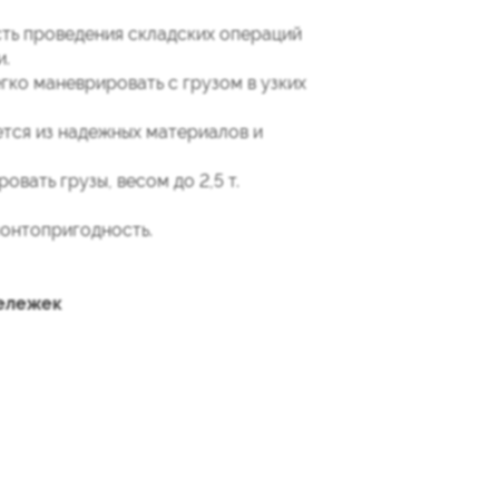
сть проведения складских операций
и.
гко маневрировать с грузом в узких
ется из надежных материалов и
вать грузы, весом до 2,5 т.
монтопригодность.
тележек