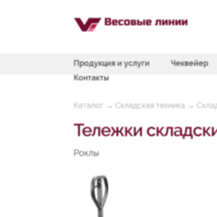
Продукция и услуги
Чеквейер
Контакты
Каталог
→
Складская техника
→
Скла
Тележки складски
Роклы