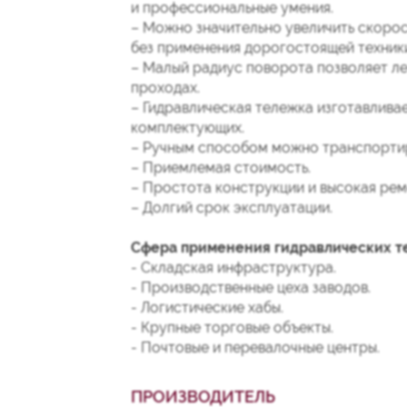
и профессиональные умения.
– Можно значительно увеличить скоро
без применения дорогостоящей техник
– Малый радиус поворота позволяет ле
проходах.
– Гидравлическая тележка изготавлива
комплектующих.
– Ручным способом можно транспортиро
– Приемлемая стоимость.
– Простота конструкции и высокая ре
– Долгий срок эксплуатации.
Сфера применения гидравлических 
- Складская инфраструктура.
- Производственные цеха заводов.
- Логистические хабы.
- Крупные торговые объекты.
- Почтовые и перевалочные центры.
ПРОИЗВОДИТЕЛЬ