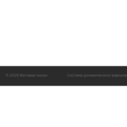
©
2026 Весовые линии
Cистемы динамического взвешиван